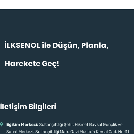
İLKSENOL ile Düşün, Planla,
Hamdi · İlk Sen Ol
Harekete Geç!
TR
EN
Çevrimiçi · genelde anında yanıt
İletişim Bilgileri
Eğitim Merkezi:
Sultançiftliği Şehit Hikmet Baysal Gençlik ve
Sanat Merkezi. Sultançiftliği Mah. Gazi Mustafa Kemal Cad. No:31