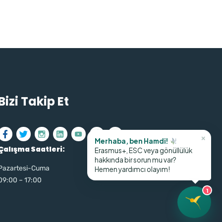
Bizi Takip Et
×
Merhaba, ben Hamdi!
Çalışma Saatleri:
Erasmus+, ESC veya gönüllülük
hakkında bir sorun mu var?
Pazartesi-Cuma
Hemen yardımcı olayım!
09:00 – 17:00
1