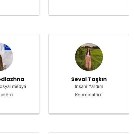
odiazhna
Seval Taşkın
Sosyal medya
İnsani Yardım
natörü
Koordinatörü