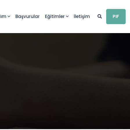
PIF
dım
Başvurular
Eğitimler
İletişim