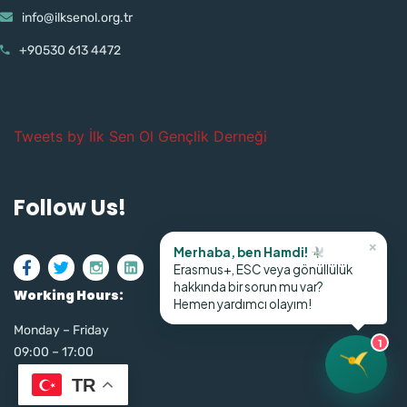
info@ilksenol.org.tr
+90530 613 4472
Tweets by İlk Sen Ol Gençlik Derneği
Follow Us!
×
Merhaba, ben Hamdi!
Erasmus+, ESC veya gönüllülük
hakkında bir sorun mu var?
Working Hours:
Hemen yardımcı olayım!
Monday – Friday
1
09:00 – 17:00
TR