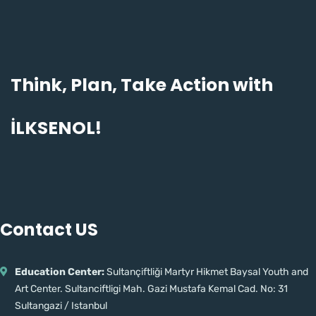
Think, Plan, Take Action with
İLKSENOL!
Hamdi · İlk Sen Ol
TR
EN
Çevrimiçi · genelde anında yanıt
Contact US
Education Center:
Sultançiftliği Martyr Hikmet Baysal Youth and
Art Center. Sultanciftligi Mah. Gazi Mustafa Kemal Cad. No: 31
Sultangazi / Istanbul