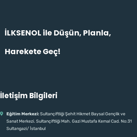
İLKSENOL ile Düşün, Planla,
Hamdi · İlk Sen Ol
Harekete Geç!
TR
EN
Çevrimiçi · genelde anında yanıt
İletişim Bilgileri
Eğitim Merkezi:
Sultançiftliği Şehit Hikmet Baysal Gençlik ve
Sanat Merkezi. Sultançiftliği Mah. Gazi Mustafa Kemal Cad. No:31
Sultangazi/ İstanbul