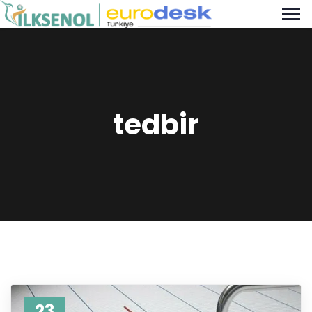
tedbir
23