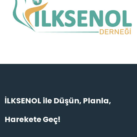
İLKSENOL ile Düşün, Planla,
Hamdi · İlk Sen Ol
Harekete Geç!
TR
EN
Çevrimiçi · genelde anında yanıt