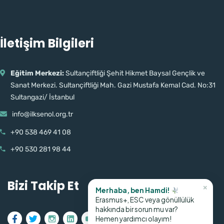
İletişim Bilgileri
Eğitim Merkezi:
Sultançiftliği Şehit Hikmet Baysal Gençlik ve
Sanat Merkezi. Sultançiftliği Mah. Gazi Mustafa Kemal Cad. No:31
Sultangazi/ İstanbul
info@ilksenol.org.tr
+90 538 469 41 08
+90 530 281 98 44
Bizi Takip Et
×
Merhaba, ben Hamdi!
Erasmus+, ESC veya gönüllülük
hakkında bir sorun mu var?
Hemen yardımcı olayım!